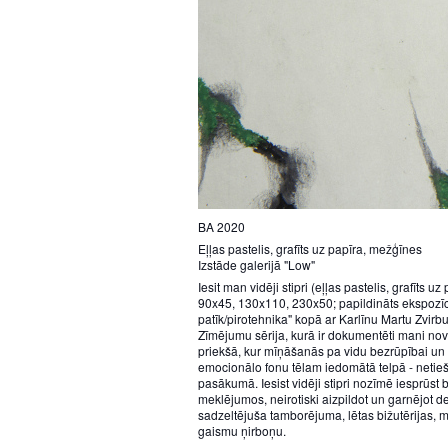
BA 2020
Eļļas pastelis, grafīts uz papīra, mežģīnes
Izstāde galerijā "Low"
Iesit man vidēji stipri (eļļas pastelis, grafīts 
90x45, 130x110, 230x50; papildināts ekspozīc
patīk/pirotehnika" kopā ar Karlīnu Martu Zvirbu
Zīmējumu sērija, kurā ir dokumentēti mani no
priekšā, kur mīņāšanās pa vidu bezrūpībai un g
emocionālo fonu tēlam iedomātā telpā - netie
pasākumā. Iesist vidēji stipri nozīmē iesprūst
meklējumos, neirotiski aizpildot un garnējot d
sadzeltējuša tamborējuma, lētas bižutērijas,
gaismu ņirboņu.