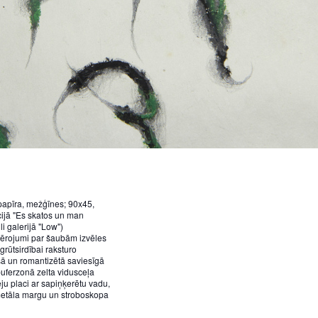
uz papīra, mežģīnes; 90x45,
ijā "Es skatos un man
li galerijā "Low")
vērojumi par šaubām izvēles
rūtsirdībai raksturo
šā un romantizētā saviesīgā
 buferzonā zelta vidusceļa
eju placi ar sapiņķerētu vadu,
 metāla margu un stroboskopa