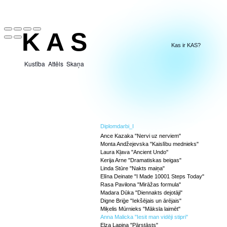
K A S
Kas ir KAS?
Kustība Attēls Skaņa
Diplomdarbi_I
Ance Kazaka "Nervi uz nerviem"
Monta Andžejevska "Kaislību mednieks"
Laura Kļava "Ancient Undo''
Kerija Arne "Dramatiskas beigas"
Linda Stūre "Nakts maiņa"
Elīna Deinate "I Made 10001 Steps Today"
Rasa Pavilona "Mirāžas formula"
Madara Dūka "Diennakts dejotāji"
Digne Briģe "Iekšējais un ārējais"
Miķelis Mūrnieks "Māksla laimēt"
Anna Malicka "Iesit man vidēji stipri"
Elza Lapiņa "Pārstāsts"